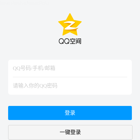
hiraishinNoJutsuShiki
hiraishinNoJutsuShiki
登录
一键登录