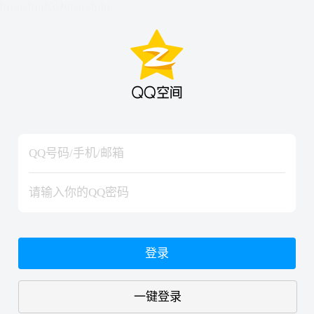
hiraishinNoJutsuShiki
hiraishinNoJutsuShiki
登录
一键登录